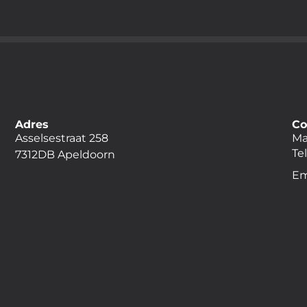
Adres
Co
Asselsestraat 258
Ma
Te
7312DB Apeldoorn
Em