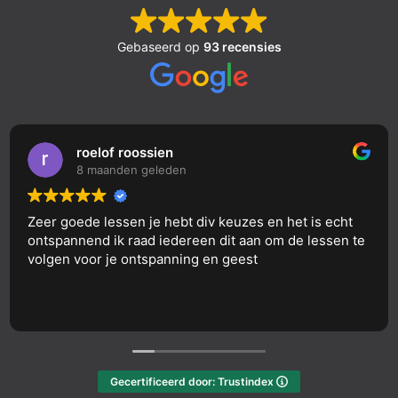
Gebaseerd op
93 recensies
Peter D
9 maanden geleden
et is echt
Groot aanbod van diverse yoga vormen. Mij
de lessen te
is hot yoga
Gecertificeerd door: Trustindex