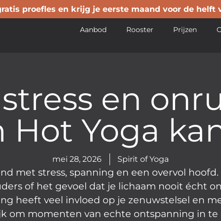
atis proefles en krijg je eerste maand voor de helft 
Aanbod
Rooster
Prijzen
O
stress en onru
 Hot Yoga kan
mei 28, 2026
Spirit of Yoga
nd met stress, spanning en een overvol hoofd. 
rs of het gevoel dat je lichaam nooit écht ont
ng heeft veel invloed op je zenuwstelsel en m
ijk om momenten van echte ontspanning in te