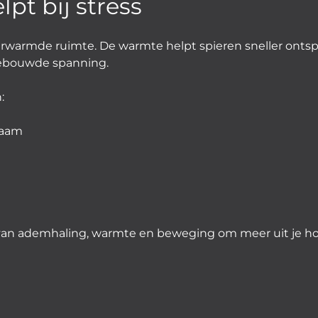
pt bij stress
verwarmde ruimte. De warmte helpt spieren sneller ont
pgebouwde spanning.
:
haam
van ademhaling, warmte en beweging om meer uit je hoof